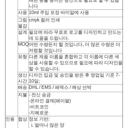
애완 동물 종이는 당신으로 필요로 할 수 있습
니다
사
사용
10ml 주입 포장 바이알에 사용
그림
cmyk 컬러 인쇄
이
물감
설계
필요에 따라 무료로 로고를 디자인하고 만드는
트
데 도움을 드립니다.
MOQ
맵
어떤 수량든지 할 것입니다, 더 많은 수량은 더
저렴할 것입니다
유형
다른 제품 이름을 혼합하고 각 이름에 다른 색
상을 사용할 수 있으므로 필요에 따라 디자인을
PRIVACY
할 수 있습니다.
POLICY
생산
디자인 입금 및 승인을 받은 후 영업일 기준 7-
시간
10일;
배송
DHL / EMS / 페덱스 / 해상 선박
지불
- 전신 송금
-온라인 결제(페이팔)
-비트코인
-지혜로운
인용
협상
정보 기반:
얼마나 많은 양