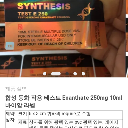
연
락
주
세
요
뉴
스
제품 설명
합성 동화 작용 테스트 Enanthate 250mg 10ml
바이알 라벨
경
제약
크기
6 x 3 cm 귀하의 requrie로 수행
우
상자
재료
상자를 위해 광택 있는 pvc 광택 있는, 레이저