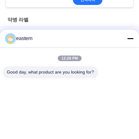
약병 라벨
경구용 시알리스 타달라필 100mg 라벨
eastern
SS-31 강한 접착제 라벨 펩타이드 플라스크 라벨
12:26 PM
바이오멕스 실험실 기록저장소 동화작용 주문 제작된 브랜드와 광
택이 난 박스
Good day, what product are you looking for?
모든
유리제 작은 유리병 
약병 라벨
상표
10mL 작은 유리병 상
주문 작은 유리병 상
표
표
10ml 작은 유리병 상
안전 홀로그램 스티