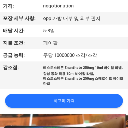
하
negotionation
가격:
여
포장 세부 사항:
opp 가방 내부 및 외부 판지
공
배달 시간:
5-8일
장
지불 조건:
페이팔
여
공급 능력:
주당 10000000 조각/조각
행
,
강조점:
테스토스테론 Enanthate 250mg 10ml 바이알 라벨
,
합성 동화 작용 10ml 바이알 라벨
테스토스테론 Enanthate 250mg 스테로이드 바이알
품
라벨
질
최고의 가격
관
리