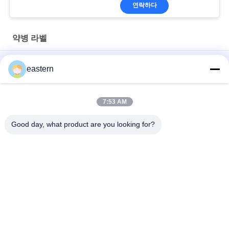
연락하다
약병 라벨
경구용 시알리스 타달라필 100mg 라벨
eastern
SS-31 강한 접착제 라벨 펩타이드 플라스크 라벨
7:53 AM
바이오멕스 실험실 기록저장소 동화작용 주문 제작된 브랜드와 광
택이 난 박스
Good day, what product are you looking for?
모든
유리제 작은 유리병 
약병 라벨
상표
10mL 작은 유리병 상
주문 작은 유리병 상
표
표