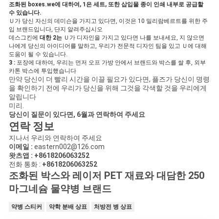
조화된 boxes.we에 대하여, 1은 세트, 또한 삽입물 종이 인쇄 내부로 공급할
수 있습니다.
Ｕ가 당신 자신의 데미슨을 가지고 있다면, 이것은 10 밀리람베르트를 위한 주
입 브랜드입니다, 단지 알려주십시오
데스그킨에
대한
2는
Ｕ가 디자인을 가지고 있다면 나를 보내세요, 지 않으면
나에게 당신의 아이디어를 말하고, 우리가 전문적 디자인 팀을 있고 Ｕ에 대해
도움이 될 수 있습니다.
3 :
포장에 대하여, 우리는 먼저 오프 가방 안에서 브랜드와 박스를 쌀 후, 외부
카톤 박스에 투입했습니다
만약 당신이 더 빨리 시간을 이끌 필요가 있다면, 플즈가 당신이 명령
을 확인하기 전에 우리가 당신을 위해 그것을 각색할 것을 우리에게
알립니다
미리.
당신이 질문이 있다면, 6월과 연락하여 주세요
연락 정보
지나서 우리와 연락하여 주세요
이메일 :
eastern002@126.com
왓츠앱 : +8618206063252
전화 통화 :
+8618206063252
조화된 박스와 레이저 PET 재료와 대담한 250
마그네슘 물약병 브랜드
약병 스티커
약학 분배 상표
처방전 병 상표