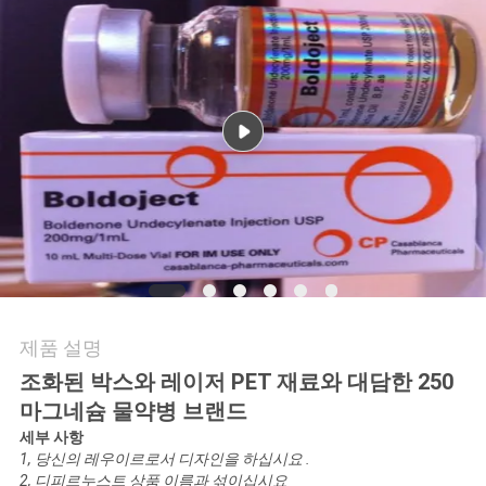
연
락
주
세
요
뉴
스
제품 설명
조화된 박스와 레이저 PET 재료와 대담한 250
경
마그네슘 물약병 브랜드
세부 사항
우
1, 당신의 레우이르로서 디자인을 하십시요 .
2, 디피르누스트 상품 이름과 섞이십시요