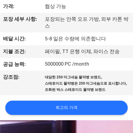
하
가격:
협상 가능
여
포장 세부 사항:
포장되는 안쪽 오프 가방, 외부 카톤 박
스
공
배달 시간:
5-8 일은 수량에 의존합니다
장
지불 조건:
페이팔, TT 은행 이체, 와이스 전송
여
5000000 PC /month
공급 능력:
행
,
강조점:
대담한 250 마그네슘 물약병 브랜드
,
스테로이드 물약병은 250 마그네슘으로 표시합니다
품
조화된 박스 스테로이드 물약병 브랜드
질
최고의 가격
관
리