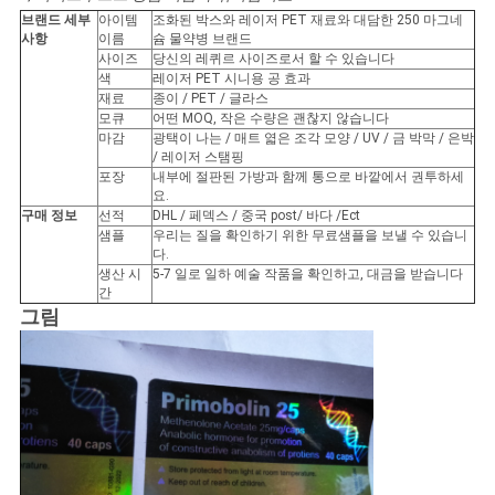
브랜드 세부
아이템
조화된 박스와 레이저 PET 재료와 대담한 250 마그네
사
사항
이름
슘 물약병 브랜드
사이즈
당신의 레퀴르 사이즈로서 할 수 있습니다
색
레이저 PET 시니용 공 효과
이
재료
종이 / PET / 글라스
모큐
어떤 MOQ, 작은 수량은 괜찮지 않습니다
트
마감
광택이 나는 / 매트 엷은 조각 모양 / UV / 금 박막 / 은박
/ 레이저 스탬핑
맵
포장
내부에 절판된 가방과 함께 통으로 바깥에서 권투하세
요.
구매 정보
선적
DHL / 페덱스 / 중국 post/ 바다 /Ect
샘플
우리는 질을 확인하기 위한 무료샘플을 보낼 수 있습니
PRIVACY
다.
생산 시
5-7 일로 일하 예술 작품을 확인하고, 대금을 받습니다
POLICY
간
그림