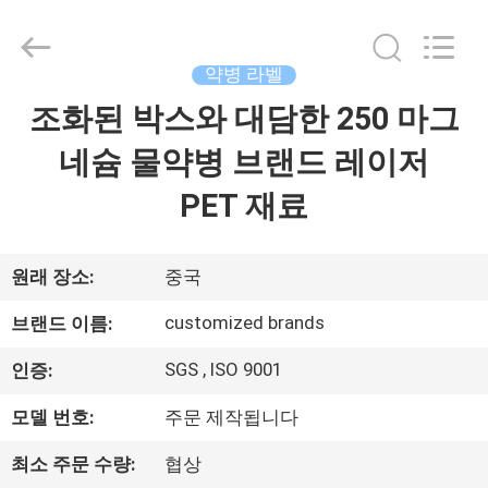
Copyright
©
2017
-
2026
약병 라벨
Hjtc
(Xiamen)
조화된 박스와 대담한 250 마그
집
Industry
Co.,
Ltd.
네슘 물약병 브랜드 레이저
All
Rights
Reserved.
제
PET 재료
품
원래 장소:
중국
우
customized brands
브랜드 이름:
리
SGS , ISO 9001
인증:
에
모델 번호:
주문 제작됩니다
대
최소 주문 수량:
협상