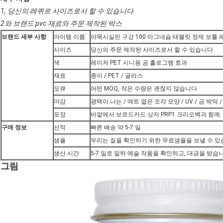
1, 당신의 레퀴르 사이즈로서 할 수 있습니다
2와 브랜드 pvc 재료와 주문 제작된 박스
브랜드 세부 사항
아이템 이름
아목시실린 구강 100 마그네슘 태블릿 정제 보틀
사이즈
당신의 주문 제작된 사이즈로서 할 수 있습니다
색
레이저 PET 시니용 공 홀로그램 효과
재료
종이 / PET / 글라스
모큐
어떤 MOQ, 작은 수량은 괜찮지 않습니다
마감
광택이 나는 / 매트 엷은 조각 모양 / UV / 금 박막 
포장
바깥에서 보르드카드 상자 PRP1 크리오백과 함께.
구매 정보
선적
빠른 배송 약 5-7 일
샘플
우리는 질을 확인하기 위한 무료샘플을 보낼 수 있
생산 시간
5-7 일로 일하 예술 작품을 확인하고, 대금을 받습
그림