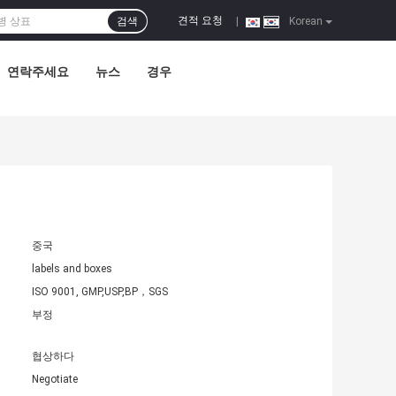
견적 요청
검색
|
Korean
연락주세요
뉴스
경우
중국
labels and boxes
ISO 9001, GMP,USP,BP，SGS
부정
협상하다
Negotiate