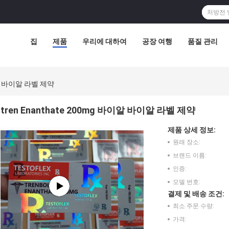
집
제품
우리에 대하여
공장 여행
품질 관리
이알 바이알 라벨 제약
tren Enanthate 200mg 바이알 바이알 라벨 제약
제품 상세 정보:
원래 장소:
브랜드 이름:
인증:
모델 번호:
결제 및 배송 조건:
최소 주문 수량:
가격: