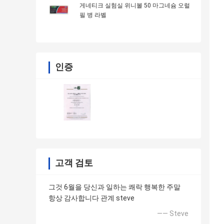
게네티크 실험실 위니볼 50 마그네슘 오럴
필 병 라벨
인증
고객 검토
그것 6월을 당신과 일하는 쾌락 행복한 주말
항상 감사합니다 관계 steve
—— Steve