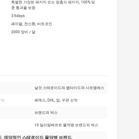
특별한 가장된 패키지 또는 맞춤식 패키지, 100% 맞
춘 통과율 보증
3-5days
페이팔, 전신환, 비트코인
2000 장비 / 달
날것 스테로이드와 펩타이드와 사르엠에스
식:
페덱스, DHL, 업, 우편 선적
브랜드와 박스
10 밀리람베르트 물약병 브랜드와 박스
드
제약적인 스테로이드 물약병 브랜드
,
,