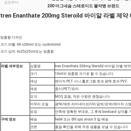
강조하다:
200 마그네슘 스테로이드 물약병 브랜드
tren Enanthate 200mg Steroild 바이알 라벨 
맞춤형 디자인
크기 라벨: 68 x28mm 또는 cuztomized
크기 상자: 6x25x25cm
또는 맞춤형
라벨 세부정보
상품명
tren Enanthate 200mg Steroild 바이알 라벨
크기
10ml의 맞춤형 크기로 할 수 있습니다.
색상
레이저 PET 시니 홀로그램 효과.광택 효과 PVC
재료
종이/PET/유리
모크
MOQ 없음, 작은 수량은 괜찮습니다.
마무리 손질
광택/매트 라미네이션/UV/금박/은박/레이저 스
포장
안쪽에 명확한 부대로, 그 후에 bordcard 상자를 
구매 정보
배송
fedel 또는 dhl ups aroun 5 일 배송
견본
품질 확인을 위해 무료 샘플을 보낼 수 있습니다.