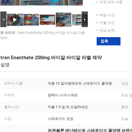
포장 세부 사항:
배달 시간:
지불 조건:
공급 능력:
큰 이미지 :
tren Enanthate 200mg 바이알 바이알 라벨
제약
접촉
tren Enanthate 200mg 바이알 바이알 라벨 제약
설명
파우더 이름:
약품 10 밀리람베르트 스테로이드 물약병
공급:
마무리:
광택이 나거나 매트
운송 방
출하 시간:
지불 1-3 일 뒤 도달하세요
출현:
이명:
스테로이드 포장
상술:
트렌볼론 에난테이트 스테로이드 물약병 브랜