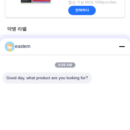
협상 가능 MOQ:1000pcs/design
연락하다
약병 라벨
경구용 시알리스 타달라필 100mg 라벨
eastern
SS-31 강한 접착제 라벨 펩타이드 플라스크 라벨
6:09 AM
바이오멕스 실험실 기록저장소 동화작용 주문 제작된 브랜드와 광
택이 난 박스
Good day, what product are you looking for?
모든
유리제 작은 유리병 
약병 라벨
상표
10mL 작은 유리병 상
주문 작은 유리병 상
표
표