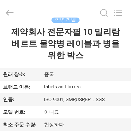
Copyright
©
2017
-
2026
약병 라벨
Hjtc
(Xiamen)
제약회사 전문자필 10 밀리람
집
Industry
Co.,
Ltd.
베르트 물약병 레이블과 병을
All
Rights
Reserved.
제
위한 박스
품
원래 장소:
중국
우
labels and boxes
브랜드 이름:
리
인증:
ISO 9001, GMP,USP,BP，SGS
에
모델 번호:
아니요
대
최소 주문 수량:
협상하다