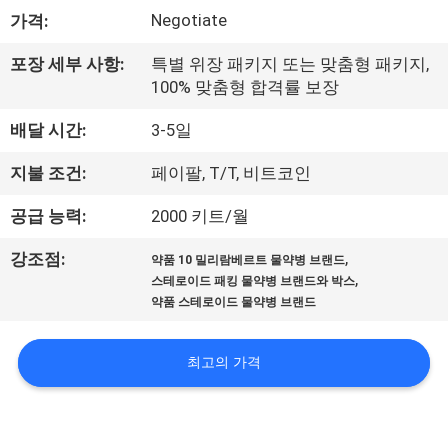
하
Negotiate
가격:
여
포장 세부 사항:
특별 위장 패키지 또는 맞춤형 패키지,
100% 맞춤형 합격률 보장
공
배달 시간:
3-5일
장
지불 조건:
페이팔, T/T, 비트코인
여
공급 능력:
2000 키트/월
행
,
강조점:
약품 10 밀리람베르트 물약병 브랜드
,
스테로이드 패킹 물약병 브랜드와 박스
품
약품 스테로이드 물약병 브랜드
질
최고의 가격
관
리