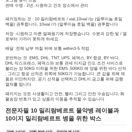
로그램 종이 드럼
판매 수명 : 2년, 시원하고 건조 장소에서 관리
패키징하는 것 : 10 밀리람베르트 / vial,10vial /는 (알루미늄 호일
백을) 권투합니다, 10vial /가 (알루미늄 호일 백을) 권투합니다
저장 :시원하고 마른 밀폐용기에 저장했습니다. 수분과 강한 빛 / 열
로부터 가까이 못하게 하세요.
배달 :전체 납부 며칠 뒤에 보통 within3-5 작업.
운반하는 것 :EMS, DHL, TNT, UPS, 페덱스, BY 항공, BY 바다,
DHL 익스프레스, 페덱스와 보통 관세 미지급 인도 조건 서비스로
불리는 양 50KG 이하을 위한 EMS ;500KG 에 양을 위한 바다 선적
; 그리고 항공 선적은 위쪽에 50KG가 가능합니다 ;큰 값을 위해 제
품은 미안하지만, 공기 선적을 선택하고 DHL이 금고를 위해 급행
열차를 탑니다.
패키지는 모든 사생활이고 안전, 빨리 그리고 안전 수송입니다, 화
물송장 번호가 있고 상품의 이동을 추적할 수 있습니다
전문자필 10 밀리람베르트 물약병 레이블과
10이지 밀리람베르트 병을 위한 박스