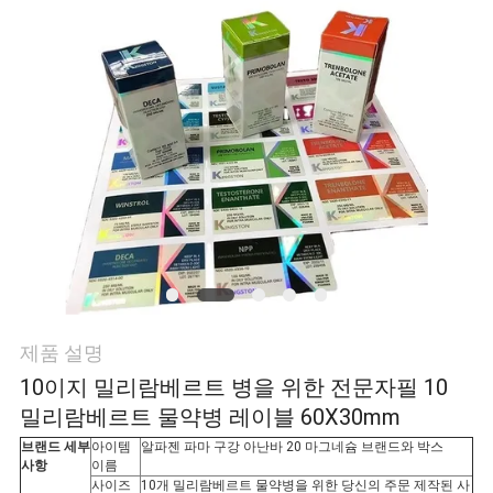
연
락
주
세
요
뉴
스
제품 설명
10이지 밀리람베르트 병을 위한 전문자필 10
경
밀리람베르트 물약병 레이블 60X30mm
브랜드 세부
아이템
알파젠 파마 구강 아난바 20 마그네슘 브랜드와 박스
우
사항
이름
사이즈
10개 밀리람베르트 물약병을 위한 당신의 주문 제작된 사