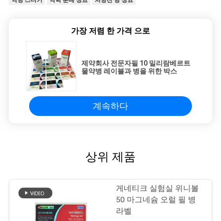
약병 스티커
약학 분배 상표
처방전 병 상표
가장 저렴 한 가격 으로
제약회사 전문자필 10 밀리람베르트
물약병 레이블과 병을 위한 박스
계속하다
상위 제품
게네티크 실험실 위니볼
50 마그네슘 오럴 필 병
라벨