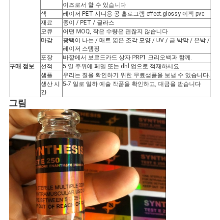
이즈로서 할 수 있습니다
색
레이저 PET 시니용 공 홀로그램 effect.glossy 이펙 pvc
사
재료
종이 / PET / 글라스
모큐
어떤 MOQ, 작은 수량은 괜찮지 않습니다
이
마감
광택이 나는 / 매트 엷은 조각 모양 / UV / 금 박막 / 은박 /
레이저 스탬핑
트
포장
바깥에서 보르드카드 상자 PRP1 크리오백과 함께.
구매 정보
선적
5 일 주위에 페델 또는 dhl 업으로 적재하세요
샘플
우리는 질을 확인하기 위한 무료샘플을 보낼 수 있습니다.
맵
생산 시
5-7 일로 일하 예술 작품을 확인하고, 대금을 받습니다
간
그림
PRIVACY
POLICY