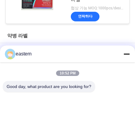
협상 가능 MOQ:1000pcs/design
연락하다
약병 라벨
경구용 시알리스 타달라필 100mg 라벨
eastern
SS-31 강한 접착제 라벨 펩타이드 플라스크 라벨
10:52 PM
바이오멕스 실험실 기록저장소 동화작용 주문 제작된 브랜드와 광
택이 난 박스
Good day, what product are you looking for?
모든
유리제 작은 유리병 
약병 라벨
상표
10mL 작은 유리병 상
주문 작은 유리병 상