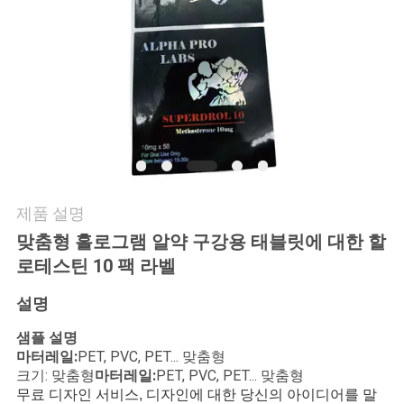
연
락
주
세
요
제품 설명
뉴
맞춤형 홀로그램 알약 구강용 태블릿에 대한 할
로테스틴 10 팩 라벨
스
설명
경
샘플 설명
마터레일:
PET, PVC, PET... 맞춤형
우
크기: 맞춤형
마터레일:
PET, PVC, PET... 맞춤형
무료 디자인 서비스, 디자인에 대한 당신의 아이디어를 말