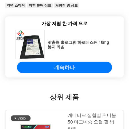
약병 스티커
약학 분배 상표
처방전 병 상표
가장 저렴 한 가격 으로
맞춤형 홀로그램 하로테스틴 10mg
봉지 라벨
계속하다
상위 제품
게네티크 실험실 위니볼
50 마그네슘 오럴 필 병
라벨