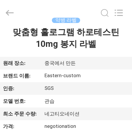
Copyright
©
2017
-
2026
약병 라벨
Hjtc
(Xiamen)
맞춤형 홀로그램 하로테스틴
집
Industry
Co.,
Ltd.
10mg 봉지 라벨
All
Rights
Reserved.
제
품
원래 장소:
중국에서 만든
Eastern-custom
브랜드 이름:
우
SGS
인증:
리
모델 번호:
관습
에
최소 주문 수량:
네고티오네이션
대
negotionation
가격: