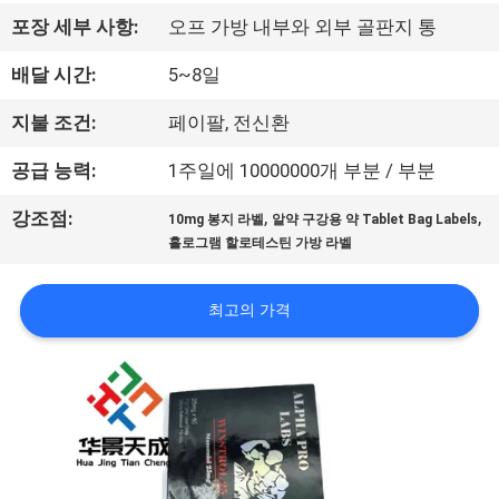
하
포장 세부 사항:
오프 가방 내부와 외부 골판지 통
여
배달 시간:
5~8일
공
지불 조건:
페이팔, 전신환
장
공급 능력:
1주일에 10000000개 부분 / 부분
여
,
,
강조점:
10mg 봉지 라벨
알약 구강용 약 Tablet Bag Labels
홀로그램 할로테스틴 가방 라벨
행
최고의 가격
품
질
관
리