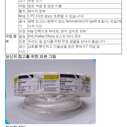
크기
주문 크기
색깔
많은 색깔 및 많은 이름
사
물자
레이저 영화
Moq
1 PC (어떤 qty는 토론할 수 있습니다)
이
끝내
광택 있고는/광택이 없는 lamination/UV/gold 포일/는 포일/레
기
이저 각인
포장
oop 안쪽으로 부대로, 판지 상자로 외부.
트
구입 정
발송
DHL/Fedex/China 포스트 바다 /Ect
보
표본
우리는 질 검사를 위한 무료 샘플을 보내서 좋습니다.
맵
생산
삽화를 확인하고 지불금을 받은 후에 5-7 작업 일
시간
당신의 참고를 위한 표본 그림
PRIVACY
POLICY