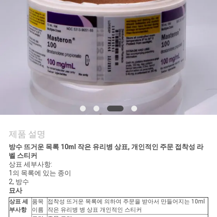
연
락
주
세
요
뉴
제품 설명
스
방수 뜨거운 목록 10ml 작은 유리병 상표, 개인적인 주문 접착성 라
벨 스티커
상표 세부사항:
1의 목록에 있는 종이
경
2, 방수
묘사
우
상표 세
품목
접착성 뜨거운 목록에 의하여 주문을 받아서 만들어지는 10ml
부사항
이름
작은 유리병 병 상표 개인적인 스티커