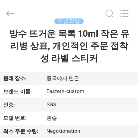
Copyright
©
2017
-
2026
약병 라벨
Hjtc
(Xiamen)
방수 뜨거운 목록 10ml 작은 유
집
Industry
Co.,
Ltd.
리병 상표, 개인적인 주문 접착
All
Rights
Reserved.
제
성 라벨 스티커
품
원래 장소:
중국에서 만든
우
Eastern-custom
브랜드 이름:
리
SGS
인증:
에
모델 번호:
관습
대
Negotionation
최소 주문 수량: