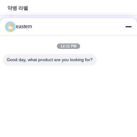
약병 라벨
경구용 시알리스 타달라필 100mg 라벨
eastern
SS-31 강한 접착제 라벨 펩타이드 플라스크 라벨
12:11 PM
바이오멕스 실험실 기록저장소 동화작용 주문 제작된 브랜드와 광
택이 난 박스
Good day, what product are you looking for?
모든
유리제 작은 유리병 
약병 라벨
상표
10mL 작은 유리병 상
주문 작은 유리병 상
표
표
10ml 작은 유리병 상
안전 홀로그램 스티
자
커