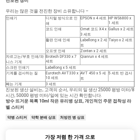
진보된 장비
우리는 많은 것을 전진한 장비 소유합니다 –
인쇄기
디지털 방식으로 인
EPSON x 4 세트
HP WS6800 x
1 세트
쇄
코드 인쇄
Omet 코드 X4 x
Gallus x 2 세트
3 세트
활판 인쇄 인쇄
Labellong x 2 세
Taiyo x 2 세트
트
오프셋 인쇄
Zonten x 2 세트
자르고는/부호 인쇄/와
Brotech DF330 x 7
Qianrun x 4 세트
세트
니스 기계
스크린 인쇄기
Labellong x 5 세트
기계를 검사하는 질
Eurotech AVT330 x
AVT 450 x 5 세
5 세트 반 검사
10 세트
트
째는 기계
3 세트
진보된 생산 설비는, 고객의 순서, 우리의 일 생산 25000 평방 미터/8
시간, 50000 평방 미터/일에 있는 시간 확인합니다.
방수 뜨거운 목록 10ml 작은 유리병 상표, 개인적인 주문 접착성 라
벨 스티커
약병 스티커
약학 분배 상표
처방전 병 상표
가장 저렴 한 가격 으로