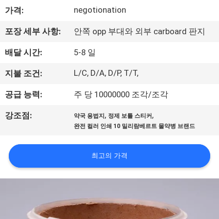
하
negotionation
가격:
여
포장 세부 사항:
안쪽 opp 부대와 외부 carboard 판지
공
배달 시간:
5-8 일
장
L/C, D/A, D/P, T/T,
지불 조건:
여
공급 능력:
주 당 10000000 조각/조각
행
,
,
강조점:
약국 용법지
정제 보틀 스티커
완전 컬러 인쇄 10 밀리람베르트 물약병 브랜드
품
최고의 가격
질
관
리