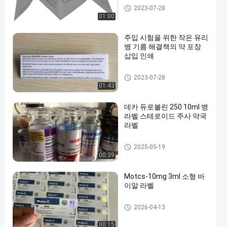
포장 삽입 인쇄
2023-07-28
01:00
주입 시험을 위한 작은 유리
병 기름 해결책의 약 포장
삽입 인쇄
포장 삽입 인쇄
2023-07-28
01:43
데카 듀로볼린 250 10ml 병
라벨 스테로이드 주사 약국
라벨
10mL 작은 유리병 상표
2025-05-19
00:39
Motcs-10mg 3ml 소형 바
이알 라벨
유리제 작은 유리병 상표
2026-04-13
00:15