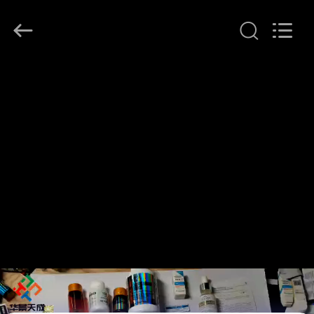
Copyright
©
2017
-
2026
Hjtc
(Xiamen)
집
Industry
Co.,
Ltd.
All
Rights
Reserved.
제
품
우
리
에
대