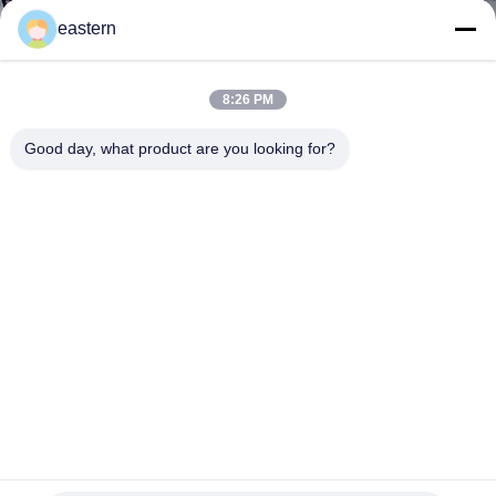
하
eastern
여
8:26 PM
공
Good day, what product are you looking for?
장
여
행
품
질
관
스테로이드 보디 빌딩 기름 지시를 위한 약제 플라이어 포장
리
삽입 인쇄