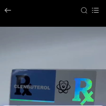
Copyright
©
2017
-
2026
Hjtc
(Xiamen)
집
Industry
Co.,
Ltd.
All
Rights
Reserved.
제
품
우
리
에
대