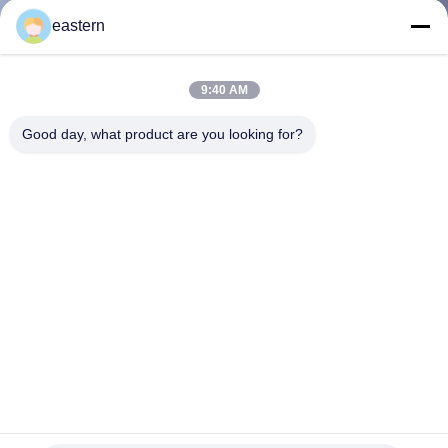
하
eastern
여
9:40 AM
공
Good day, what product are you looking for?
장
여
행
품
질
관
티르제 파티드 7.5mg/60단위 양면 인쇄 다회 투여 바이알 라
리
벨