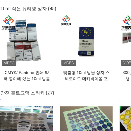
크 
10ml 작은 유리병 상자
(45)
최고의 가격
최고의 가격
최고
CMYK/ Pantone 인쇄 약
맞춤형 10ml 방울 상자 스
30
국 종이에 있는 10ml 방울
테로이드 데카바이올 포
병
상자
장용 종이 반짝이는 마무
리
안전 홀로그램 스티커
(27)
최고의 가격
최고의 가격
최고