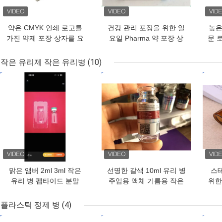
약은 CMYK 인쇄 로고를
건강 관리 포장을 위한 일
높은
가진 약제 포장 상자를 요
요일 Pharma 약 포장 상
문 
약합니다
자/10ml 작은 유리병 상자
작은 유리제 작은 유리병
(10)
최고의 가격
최고의 가격
최고
맑은 앰버 2ml 3ml 작은
선명한 갈색 10ml 유리 병
스
유리 병 펩타이드 분말
주입용 액체 기름용 작은
위한
유리 병
진 
플라스틱 정제 병
(4)
최고의 가격
최고의 가격
최고