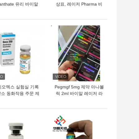
anthate 유리 바이알
상표, 레이저 Pharma 비
라벨
닐 상표 스티커 홀로그램
효력
의 가격
최고의 가격
이오멕스 실험실 기록
Pegmgf 5mg 제약 아나볼
소 동화작용 주문 제
릭 2ml 바이알 레이저 라
 브랜드와 광택이 난
벨
박스
의 가격
최고의 가격