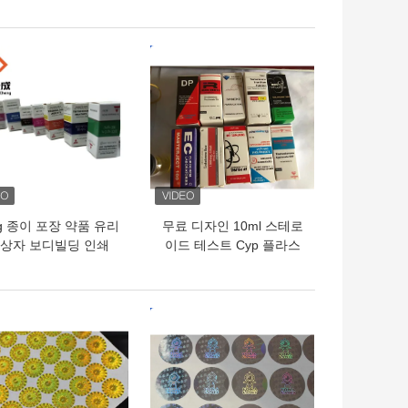
라벨 스티커 금색 로고
저장 용품
의 가격
최고의 가격
0g 종이 포장 약품 유리
무료 디자인 10ml 스테로
 상자 보디빌딩 인쇄
이드 테스트 Cyp 플라스
10ml 라벨 상자
크 포장 주문형 디자인 옵
션
의 가격
최고의 가격