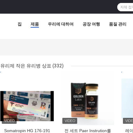
집
제품
우리에 대하여
공장 여행
품질 관리
유리제 작은 유리병 상표
(332)
최고의 가격
최고의 가격
최고
Somatropin HG 176-191
전 세트 Paer Instrution를
레이