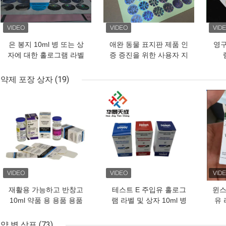
은 봉지 10ml 병 또는 상
애완 동물 표지판 제품 인
영구
자에 대한 홀로그램 라벨
증 증진을 위한 사용자 지
정 홀로그램 라벨
약제 포장 상자
(19)
최고의 가격
최고의 가격
최고
재활용 가능하고 반창고
테스트 E 주입유 홀로그
윈스
10ml 약품 용 용품 용품
램 라벨 및 상자 10ml 병
유 
용품
상자 종이 포장
약 병 상표
(73)