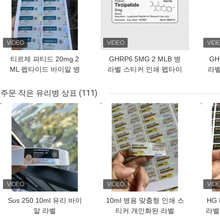
티르제 파티드 20mg 2
GHRP6 5MG 2 MLB 병
GH
ML 펩타이드 바이알 병
라벨 스티커 인쇄 펩타이
라벨
라벨 스티커 인쇄
드 분말 라벨
주문 작은 유리병 상표
(111)
최고의 가격
최고의 가격
최고
Sus 250 10ml 유리 바이
10ml 병용 맞춤형 인쇄 스
HG 
알 라벨
티커 개인화된 라벨
라벨