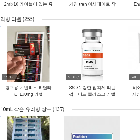
2mlx10 레이블이 있는 유
가진 tren 아세테이트 작
En
리 바이알
은 유리병 작은 유리병 상
표
약병 라벨
(255)
최고의 가격
최고의 가격
최고
경구용 시알리스 타달라
SS-31 강한 접착제 라벨
바
필 100mg 라벨
펩타이드 플라스크 라벨
저장
작된
10mL 작은 유리병 상표
(137)
최고의 가격
최고의 가격
최고