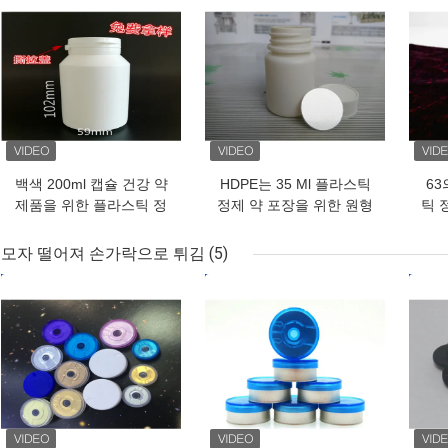
백색 200ml 캡슐 건강 약
HDPE는 35 Ml 플라스틱
63
제품을 위한 플라스틱 정
정제 약 포장을 위한 원형
틱 
제 병
을 병에 넣습니다
모자 떨어져 손가락으로 튀김
(5)
최고의 가격
최고의 가격
최고