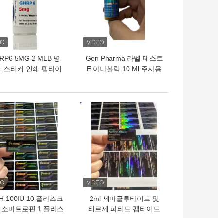
RP6 5MG 2 MLB 병
Gen Pharma 라벨 테스트
 스티커 인쇄 펩타이
E 아나볼릭 10 Ml 주사용
드 분말 라벨
오일 라벨
의 가격
최고의 가격
H 100IU 10 플라스크
2ml 세마글루타이드 및
 소마트로핀 1 플라스
티르제 파티드 펩타이드