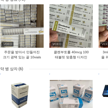
최고의 가격
최고의 가격
최고
주문을 받아서 만들어진
클렌부토롤 40mcg 100
3m
크기 광택 있는 끝 10vials
태블릿 맞춤형 디자인
을 
3ml 건조한 분말을 위한
PVC 재료 라벨
램 
방수 펩티드 작은 유리병
약 병 상자
(6)
상자
최고의 가격
최고의 가격
최고