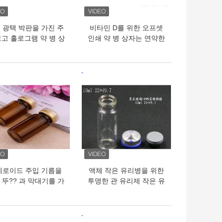
 광택 박판을 가진 주
비타민 D를 위한 오프셋
로고 홀로그램 약 병 상
인쇄 약 병 상자는 연약한
자
캡슐을 떨어뜨립니다
의 가격
최고의 가격
테로이드 주입 기름을
액체 작은 유리병을 위한
 뚜?? 과 막대기를 가
투명한 관 유리제 작은 유
선명한 갈색 10ml 유리
리병/작은 유리병
병
의 가격
최고의 가격