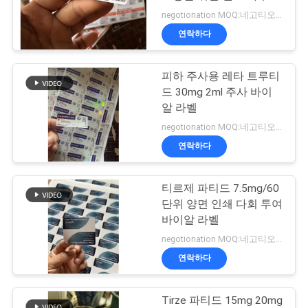
펩타이드 병 라벨
negotionation MOQ:네고티오네이션
연
연락하다
45
락
10ml 작은 유리병 상
피하 주사용 레타 트루티
주
드 30mg 2ml 주사 바이
자
세
알 라벨
negotionation MOQ:네고티오네이션
요
연락하다
뉴
티르제 파티드 7.5mg/60
27
단위 양면 인쇄 다회 투여
스
안전 홀로그램 스티
바이알 라벨
negotionation MOQ:네고티오네이션
커
경
연락하다
우
Tirze 파티드 15mg 20mg