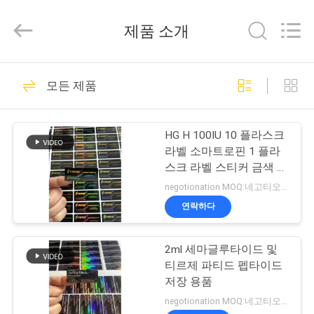
Copyright
©
2017
제품 소개
-
2026
Hjtc
(Xiamen)
집
335
Industry
Co.,
모든 제품
Ltd.
유리제 작은 유리병
All
Rights
Reserved.
제
상표
HG H 100IU 10 플라스크
품
라벨 소마트로핀 1 플라
스크 라벨 스티커 금색 로
고
negotionation MOQ:네고티오네이션
우
연락하다
256
리
2ml 세마글루타이드 및
에
약병 라벨
티르제 파티드 펩타이드
대
저장 용품
negotionation MOQ:네고티오네이션