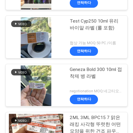
하
연락하다
여
Test Cyp250 10ml 유리
139
바이알 라벨 (롤 포함)
공
10mL 작은 유리병
장
협상 가능 MOQ:50 PC /이름
상표
연락하다
여
행
Geneza Bold 300 10ml 접
착제 병 라벨
품
111
negotionation MOQ:네고티오네이션
주문 작은 유리병 상
질
연락하다
관
표
2ML 3ML BPC15 7 맑은
리
래킹 사각형 뚜렷한 어떤
모양을 위한 건조 파우더