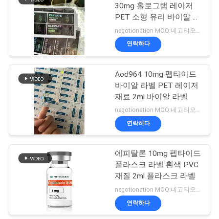
30mg 홀로그램 레이저
PET 소형 유리 바이알 라
사
19
벨
negotionation MOQ:네고티오네이션
이
연락하다
약제 포장 상자
트
Aod964 10mg 펩타이드
맵
바이알 라벨 PET 레이저
재료 2ml 바이알 라벨
PRIVACY
negotionation MOQ:네고티오네이션
연락하다
POLICY
73
에피탈론 10mg 펩타이드
약 병 상표
플라스크 라벨 흰색 PVC
재질 2ml 플라스크 라벨
negotionation MOQ:네고티오네이션
연락하다