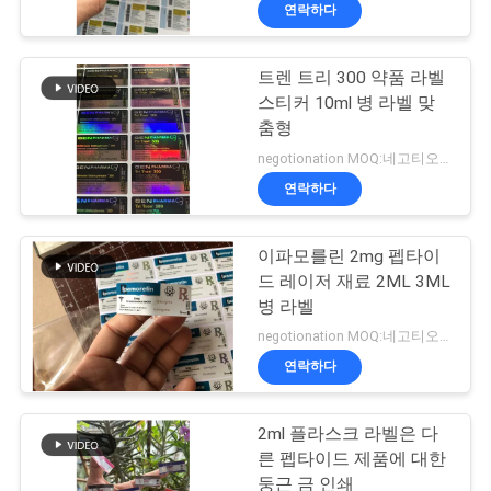
하
연락하다
여
트렌 트리 300 약품 라벨
139
스티커 10ml 병 라벨 맞
공
10mL 작은 유리병
춤형
장
negotionation MOQ:네고티오네이션
상표
연락하다
여
행
이파모를린 2mg 펩타이
드 레이저 재료 2ML 3ML
병 라벨
품
108
negotionation MOQ:네고티오네이션
주문 작은 유리병 상
질
연락하다
관
표
2ml 플라스크 라벨은 다
리
른 펩타이드 제품에 대한
둥근 금 인쇄