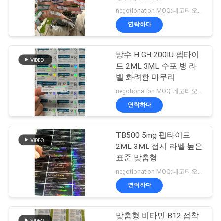
negotionation MOQ:네고티오네이션
연
연락하다
45
락
10ml 작은 유리병 상
방수 H GH 200IU 펩타이
주
드 2ML 3ML 수포 병 라
자
세
벨 화려한 마무리
negotionation MOQ:네고티오네이션
요
연락하다
뉴
TB500 5mg 펩타이드
27
2ML 3ML 접시 라벨 높은
스
안전 홀로그램 스티
표준 맞춤형
negotionation MOQ:네고티오네이션
커
경
연락하다
우
맞춤형 비타민 B12 접착