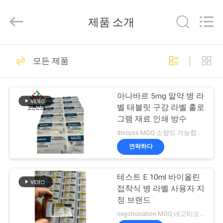
Copyright
©
2017
제품 소개
-
2025
Hjtc
(Xiamen)
집
301
Industry
Co.,
모든 제품
Ltd.
유리제 작은 유리병
All
Rights
Reserved.
제
상표
아나바르 5mg 알약 병 라
품
벨 태블릿 구강 라벨 홀로
그램 재료 인쇄 방수
discuss MOQ:소량도 가능합니다
우
연락하다
252
리
테스트 E 10ml 바이올린
에
약병 라벨
접착식 병 라벨 사용자 지
대
정 브랜드
negotionation MOQ:네고티오네이션