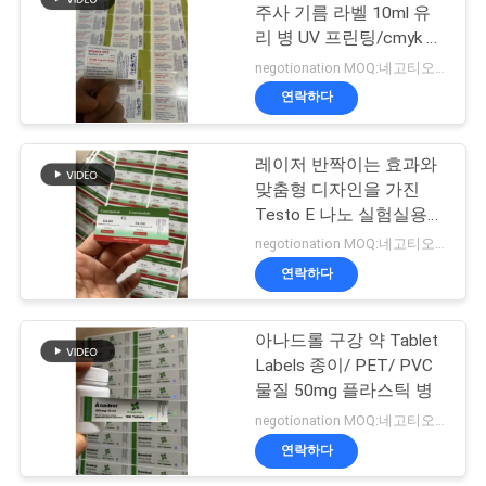
주사 기름 라벨 10ml 유
리 병 UV 프린팅/cmyk 인
사
19
쇄
negotionation MOQ:네고티오네이션
이
연락하다
약제 포장 상자
트
레이저 반짝이는 효과와
맵
맞춤형 디자인을 가진
Testo E 나노 실험실용
방수 및 내구성 유리 병
PRIVACY
negotionation MOQ:네고티오네이션
라벨
연락하다
POLICY
41
아나드롤 구강 약 Tablet
약 병 상표
Labels 종이/ PET/ PVC
물질 50mg 플라스틱 병
negotionation MOQ:네고티오네이션
연락하다