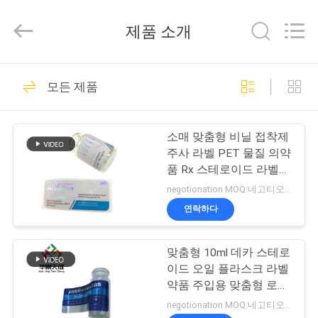
Copyright
©
2017
제품 소개
-
2025
Hjtc
(Xiamen)
집
301
Industry
Co.,
모든 제품
Ltd.
유리제 작은 유리병
All
Rights
Reserved.
제
상표
소매 맞춤형 비닐 접착제
품
주사 라벨 PET 물질 의약
품 Rx 스테로이드 라벨
오일 액체 약제 의학 산업
negotionation MOQ:네고티오네이션
우
연락하다
253
리
맞춤형 10ml 데카 스테로
에
약병 라벨
이드 오일 플라스크 라벨
대
약품 주입용 맞춤형 로고
와 함께 UV 인쇄 빛나는
negotionation MOQ:네고티오네이션