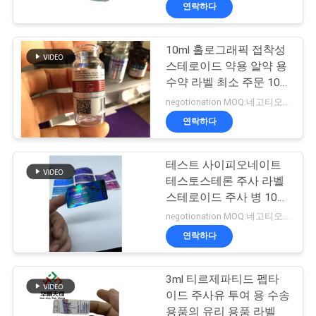
하
접착 스티커
연락하다
여
10ml 홀로그래픽 접착성
139
스테로이드 약용 알약 용
공
10mL 작은 유리병
수약 라벨 최소 주문 100
PC 항공 배송 요구
장
negotionation MOQ:네고티오네이션
상표
연락하다
여
행
테스트 사이피오네이트
테스토스테론 주사 라벨
스테로이드 주사 병 10ml
품
109
병 라벨
negotionation MOQ:네고티오네이션
주문 작은 유리병 상
질
연락하다
관
표
3ml 티르제파티드 펩타
리
이드 주사유 투여 용 수송
용품의 유리 용품 라벨