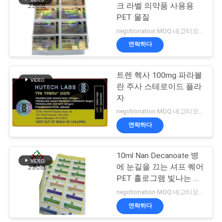
크 라벨 의약품 사용용
PET 물질
사
19
negotionation MOQ:네고티오네이션
이
연락하다
약제 포장 상자
트
트렌 헥사 100mg 파라볼
맵
란 주사 스테로이드 플라
자
PRIVACY
negotionation MOQ:네고티오네이션
연락하다
POLICY
41
10ml Nan Decanoate 병
약 병 상표
에 눈길을 끄는 셔프 퀘어
PET 홀로그램 빛나는 라
벨
negotionation MOQ:네고티오네이션
연락하다