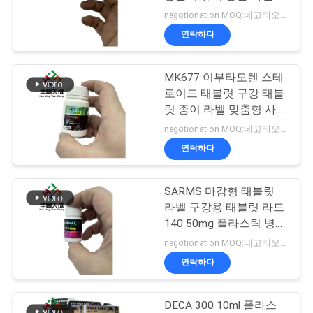
negotionation MOQ:네고티오네이션
연
연락하다
45
락
10ml 작은 유리병 상
MK677 이부타모렌 스테
주
로이드 태블릿 구강 태블
자
세
릿 종이 라벨 맞춤형 사각
형 모양
negotionation MOQ:네고티오네이션
요
연락하다
뉴
SARMS 마감형 태블릿
27
라벨 구강용 태블릿 라드
스
안전 홀로그램 스티
140 50mg 플라스틱 병
라벨
negotionation MOQ:네고티오네이션
커
경
연락하다
우
DECA 300 10ml 플라스