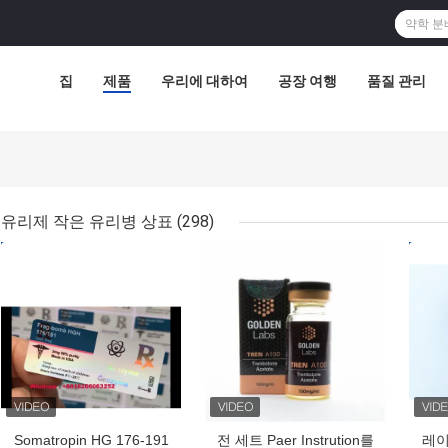
집
제품
우리에 대하여
공장 여행
품질 관리
유리제 작은 유리병 상표
(298)
최고의 가격
최고의 가격
최고
Somatropin HG 176-191
전 세트 Paer Instrution를
레이