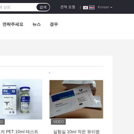
견적 요청
검색
|
Korean
연락주세요
뉴스
경우
의 가격
최고의 가격
저 PET 10ml 테스트
실험실 10ml 작은 유리병