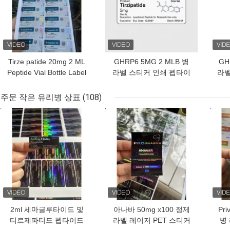
Tirze patide 20mg 2 ML
GHRP6 5MG 2 MLB 병
GH
Peptide Vial Bottle Label
라벨 스티커 인쇄 펩타이
라벨
Sticker Printing
드 분말 라벨
주문 작은 유리병 상표
(108)
최고의 가격
최고의 가격
최고
2ml 세마글루타이드 및
아나바 50mg x100 정제
Pr
티르제파티드 펩타이드
라벨 레이저 PET 스티커
병