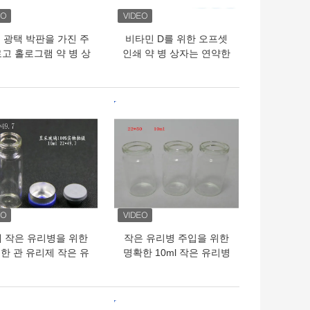
 광택 박판을 가진 주
비타민 D를 위한 오프셋
로고 홀로그램 약 병 상
인쇄 약 병 상자는 연약한
자
캡슐을 떨어뜨립니다
의 가격
최고의 가격
 작은 유리병을 위한
작은 유리병 주입을 위한
한 관 유리제 작은 유
명확한 10ml 작은 유리병
리병/작은 유리병
유리병 고무 마개 바다표
범 어업
의 가격
최고의 가격