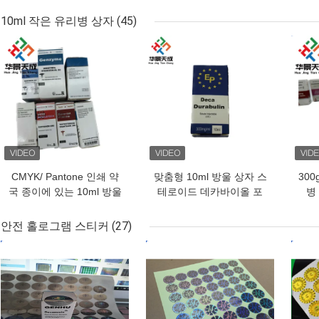
저장 용품
U FOR 알루미늄 지퍼백
10ml 작은 유리병 상자
(45)
최고의 가격
최고의 가격
최고
CMYK/ Pantone 인쇄 약
맞춤형 10ml 방울 상자 스
30
국 종이에 있는 10ml 방울
테로이드 데카바이올 포
병
상자
장용 종이 반짝이는 마무
리
안전 홀로그램 스티커
(27)
최고의 가격
최고의 가격
최고