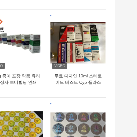
경 레이저 단어 인쇄 바이
알 라벨
의 가격
최고의 가격
0g 종이 포장 약품 유리
무료 디자인 10ml 스테로
 상자 보디빌딩 인쇄
이드 테스트 Cyp 플라스
10ml 라벨 상자
크 포장 주문형 디자인 옵
션
의 가격
최고의 가격