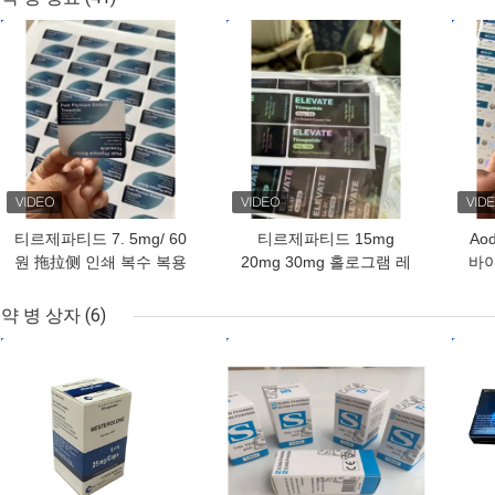
최고의 가격
최고의 가격
최고
티르제파티드 7. 5mg/ 60
티르제파티드 15mg
Ao
원 拖拉侧 인쇄 복수 복용
20mg 30mg 홀로그램 레
바이
용액 병 라벨
이저 PET 작은 유리 병 라
재
벨
약 병 상자
(6)
최고의 가격
최고의 가격
최고