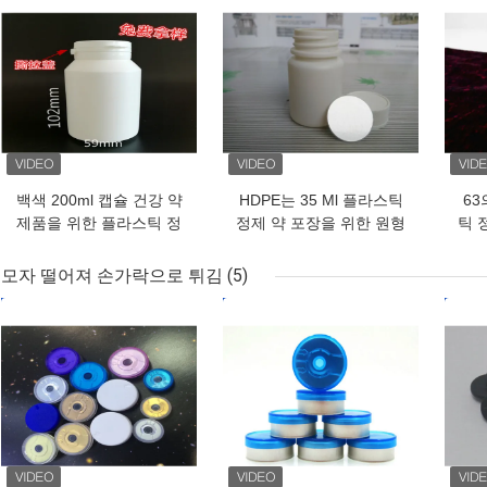
백색 200ml 캡슐 건강 약
HDPE는 35 Ml 플라스틱
63
제품을 위한 플라스틱 정
정제 약 포장을 위한 원형
틱 
제 병
을 병에 넣습니다
모자 떨어져 손가락으로 튀김
(5)
최고의 가격
최고의 가격
최고