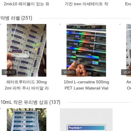
2mlx10 레이블이 있는 유
가진 tren 아세테이트 작
En
리 바이알
은 유리병 작은 유리병 상
표
약병 라벨
(251)
최고의 가격
최고의 가격
최고
레타트루타이드 30mg
10ml L-carnatine 500mg
An
2ml 피하 주사 바이알 라
PET Laser Materail Vial
Or
벨
Labels
mat
10mL 작은 유리병 상표
(137)
최고의 가격
최고의 가격
최고