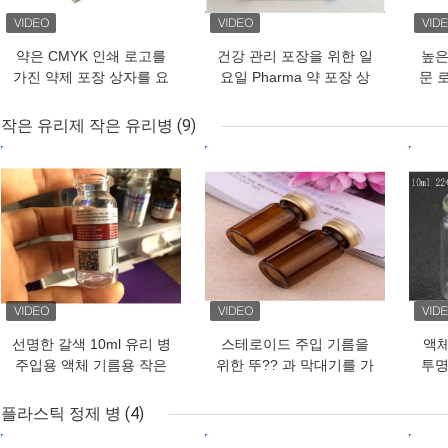
약은 CMYK 인쇄 로고를
건강 관리 포장을 위한 일
높은
가진 약제 포장 상자를 요
요일 Pharma 약 포장 상
문 
약합니다
자/10ml 작은 유리병 상자
작은 유리제 작은 유리병
(9)
최고의 가격
최고의 가격
최고
선명한 갈색 10ml 유리 병
스테로이드 주입 기름을
액체
주입용 액체 기름용 작은
위한 뚜?? 과 막대기를 가
투명
유리 병
진 선명한 갈색 10ml 유리
병
플라스틱 정제 병
(4)
최고의 가격
최고의 가격
최고