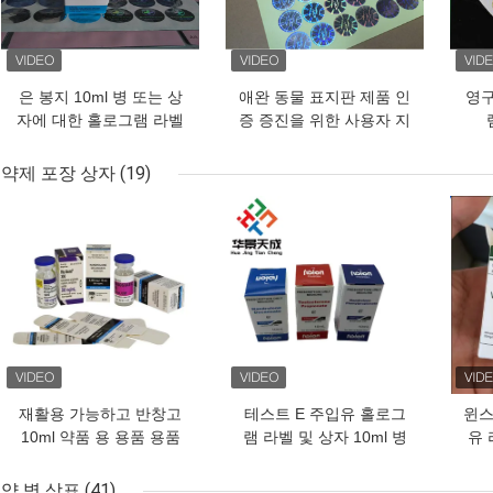
은 봉지 10ml 병 또는 상
애완 동물 표지판 제품 인
영구
자에 대한 홀로그램 라벨
증 증진을 위한 사용자 지
정 홀로그램 라벨
약제 포장 상자
(19)
최고의 가격
최고의 가격
최고
재활용 가능하고 반창고
테스트 E 주입유 홀로그
윈스
10ml 약품 용 용품 용품
램 라벨 및 상자 10ml 병
유 
용품
상자 종이 포장
약 병 상표
(41)