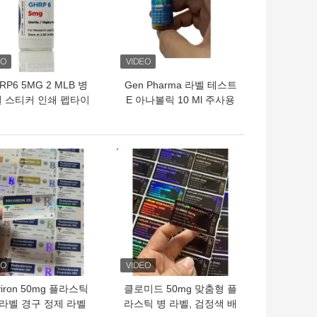
RP6 5MG 2 MLB 병
Gen Pharma 라벨 테스트
 스티커 인쇄 펩타이
E 아나볼릭 10 Ml 주사용
드 분말 라벨
오일 라벨
의 가격
최고의 가격
iviron 50mg 플라스틱
클로미드 50mg 맞춤형 플
 라벨 경구 정제 라벨
라스틱 병 라벨, 검정색 배