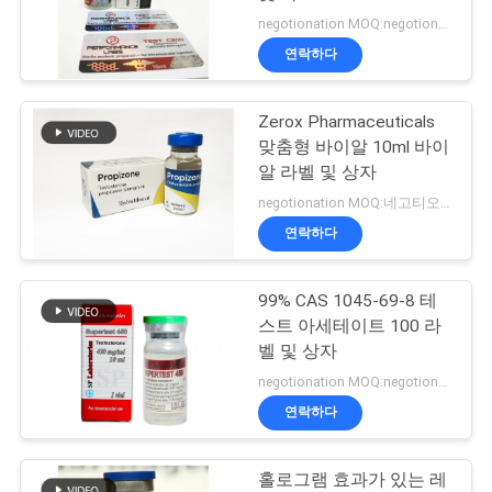
negotionation MOQ:negotionation
연
연락하다
45
락
10ml 작은 유리병 상
Zerox Pharmaceuticals
주
맞춤형 바이알 10ml 바이
자
세
알 라벨 및 상자
negotionation MOQ:네고티오네이션
요
연락하다
뉴
99% CAS 1045-69-8 테
27
스트 아세테이트 100 라
스
안전 홀로그램 스티
벨 및 상자
negotionation MOQ:negotionation
커
경
연락하다
우
홀로그램 효과가 있는 레