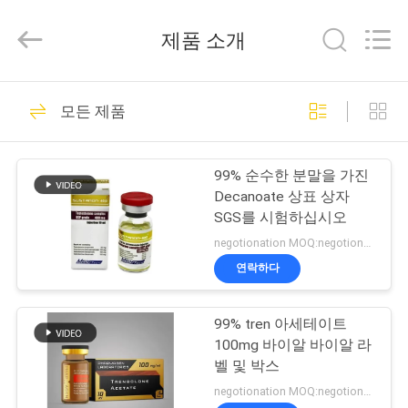
Copyright
©
2017
제품 소개
-
2025
Hjtc
(Xiamen)
집
301
Industry
Co.,
모든 제품
Ltd.
유리제 작은 유리병
All
Rights
Reserved.
제
상표
99% 순수한 분말을 가진
품
Decanoate 상표 상자
SGS를 시험하십시오
negotionation MOQ:negotionation
우
연락하다
252
리
99% tren 아세테이트
에
약병 라벨
100mg 바이알 바이알 라
대
벨 및 박스
negotionation MOQ:negotionation