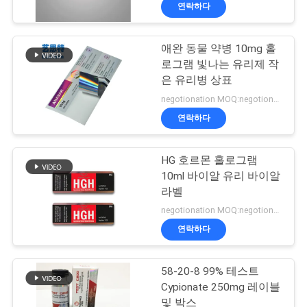
하
연락하다
여
애완 동물 약병 10mg 홀
139
로그램 빛나는 유리제 작
공
10mL 작은 유리병
은 유리병 상표
장
negotionation MOQ:negotionation
상표
연락하다
여
행
HG 호르몬 홀로그램
10ml 바이알 유리 바이알
라벨
품
108
negotionation MOQ:negotionation
주문 작은 유리병 상
질
연락하다
관
표
58-20-8 99% 테스트
리
Cypionate 250mg 레이블
및 박스