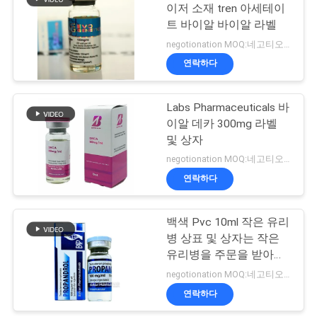
이저 소재 tren 아세테이
트 바이알 바이알 라벨
사
19
negotionation MOQ:네고티오네이션
이
연락하다
약제 포장 상자
트
Labs Pharmaceuticals 바
맵
이알 데카 300mg 라벨
및 상자
PRIVACY
negotionation MOQ:네고티오네이션
연락하다
POLICY
41
백색 Pvc 10ml 작은 유리
약 병 상표
병 상표 및 상자는 작은
유리병을 주문을 받아서
만들었습니다
negotionation MOQ:네고티오네이션
연락하다