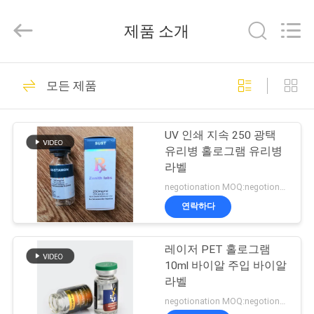
Copyright
©
2017
제품 소개
-
2026
Hjtc
(Xiamen)
집
312
Industry
Co.,
모든 제품
Ltd.
유리제 작은 유리병
All
Rights
Reserved.
제
상표
UV 인쇄 지속 250 광택
품
유리병 홀로그램 유리병
라벨
negotionation MOQ:negotionation
우
연락하다
256
리
레이저 PET 홀로그램
에
약병 라벨
10ml 바이알 주입 바이알
대
라벨
negotionation MOQ:negotionation