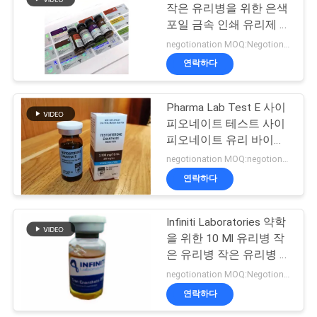
작은 유리병을 위한 은색
포일 금속 인쇄 유리제 작
사
19
은 유리병 상표
negotionation MOQ:Negotionation
이
연락하다
약제 포장 상자
트
Pharma Lab Test E 사이
맵
피오네이트 테스트 사이
피오네이트 유리 바이알
라벨
PRIVACY
negotionation MOQ:negotionation
연락하다
POLICY
56
Infiniti Laboratories 약학
약 병 상표
을 위한 10 Ml 유리병 작
은 유리병 작은 유리병 상
표
negotionation MOQ:Negotionation
연락하다