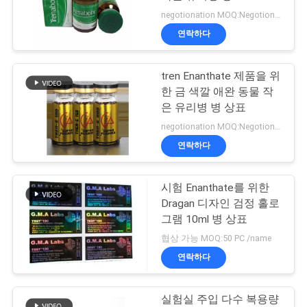
negotionation MOQ:Negotionation
연
연락하다
45
락
10ml 작은 유리병 상
tren Enanthate 제품을 위
주
한 금 색깔 애완 동물 작
자
세
은 유리병 병 상표
negotionation MOQ:Negotionation
요
연락하다
뉴
시험 Enanthate를 위한
27
Dragan 디자인 검정 홀로
스
안전 홀로그램 스티
그램 10ml 병 상표
협상 가능 MOQ:50 PC /name
커
경
연락하다
우
실험실 주입 다수 복용량