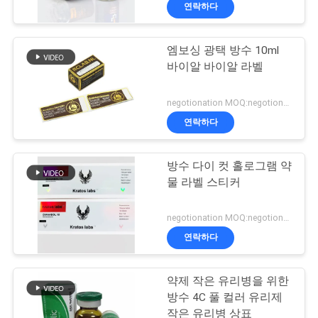
하
연락하다
여
엠보싱 광택 방수 10ml
139
바이알 바이알 라벨
공
10mL 작은 유리병
장
negotionation MOQ:negotionation
상표
연락하다
여
행
방수 다이 컷 홀로그램 약
물 라벨 스티커
품
111
negotionation MOQ:negotionation
주문 작은 유리병 상
질
연락하다
관
표
약제 작은 유리병을 위한
리
방수 4C 풀 컬러 유리제
작은 유리병 상표