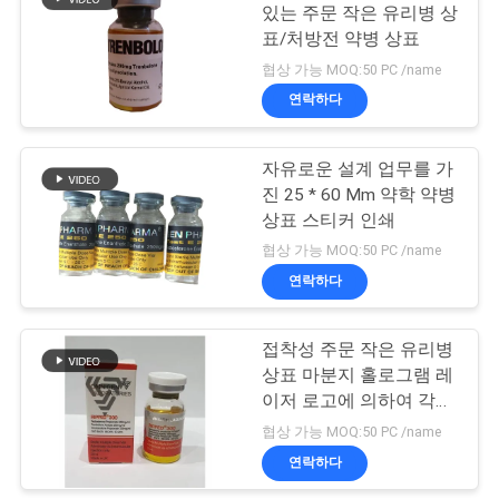
있는 주문 작은 유리병 상
표/처방전 약병 상표
사
19
협상 가능 MOQ:50 PC /name
이
연락하다
약제 포장 상자
트
자유로운 설계 업무를 가
맵
진 25 * 60 Mm 약학 약병
상표 스티커 인쇄
PRIVACY
협상 가능 MOQ:50 PC /name
연락하다
POLICY
41
접착성 주문 작은 유리병
약 병 상표
상표 마분지 홀로그램 레
이저 로고에 의하여 각인
되는 인쇄 상표
협상 가능 MOQ:50 PC /name
연락하다