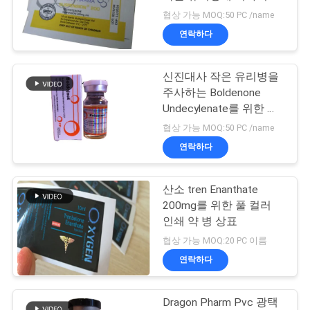
테르를 붙입니다
협상 가능 MOQ:50 PC /name
연
연락하다
45
락
10ml 작은 유리병 상
신진대사 작은 유리병을
주
주사하는 Boldenone
자
세
Undecylenate를 위한 짜
개진 조각 레이저 주문 작
협상 가능 MOQ:50 PC /name
요
은 유리병 상표
연락하다
뉴
산소 tren Enanthate
27
200mg를 위한 풀 컬러
스
안전 홀로그램 스티
인쇄 약 병 상표
협상 가능 MOQ:20 PC 이름
커
경
연락하다
우
Dragon Pharm Pvc 광택