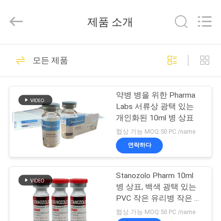
Copyright
©
2017
제품 소개
-
2025
Hjtc
(Xiamen)
집
301
Industry
Co.,
모든 제품
Ltd.
유리제 작은 유리병
All
Rights
Reserved.
제
상표
약병 병을 위한 Pharma
품
Labs 서류상 광택 있는
개인화된 10ml 병 상표
협상 가능 MOQ:50 PC /name
우
연락하다
253
리
Stanozolo Pharm 10ml
에
약병 라벨
병 상표, 백색 광택 있는
대
PVC 작은 유리병 작은 유
리병 상표
협상 가능 MOQ:50 PC /name