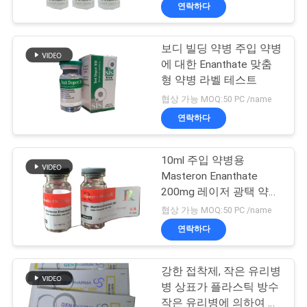
하
연락하다
여
보디 빌딩 약병 주입 약병
139
에 대한 Enanthate 맞춤
공
10mL 작은 유리병
형 약병 라벨 테스트
장
협상 가능 MOQ:50 PC /name
상표
연락하다
여
행
10ml 주입 약병용
Masteron Enanthate
200mg 레이저 광택 약병
품
110
약병 라벨
협상 가능 MOQ:50 PC /name
주문 작은 유리병 상
질
연락하다
관
표
강한 접착제, 작은 유리병
리
병 상표가 플라스틱 방수
작은 유리병에 의하여 레