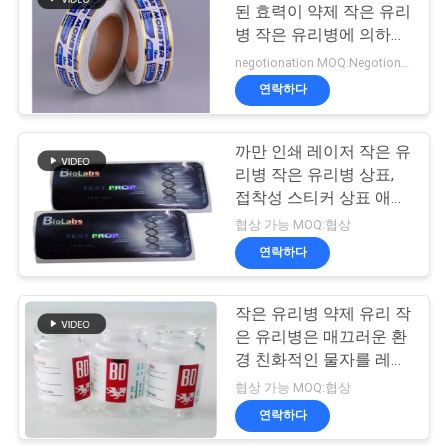
된 효력이 약제 작은 유리
병 작은 유리병에 의하여
사
19
레테르를 붙입니다
negotionation MOQ:Negotionation
이
연락하다
약제 포장 상자
트
까만 인쇄 레이저 작은 유
맵
리병 작은 유리병 상표,
접착성 스티커 상표 애완
동물 물자
PRIVACY
협상 가능 MOQ:협상
연락하다
POLICY
43
작은 유리병 약제 유리 작
약 병 상표
은 유리병은 매끄러운 환
경 친화적인 물자를 레테
르를 붙입니다
협상 가능 MOQ:협상
연락하다