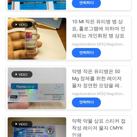
하
연락하다
여
10 Ml 작은 유리병 병 상
139
표, 홀로그램에 의하여 인
공
10mL 작은 유리병
쇄되는 개인화된 병 상표
장
negotionation MOQ:Negotionation
상표
연락하다
여
행
약병 작은 유리병은 50
Mg 정제를 위한 레이저
물자 정연한 모양을 레테
품
111
르를 붙입니다
negotionation MOQ:Negotionation
주문 작은 유리병 상
질
연락하다
관
표
약학 약물 상표 스티커 접
리
착성 레이저 물자 CMYK
인쇄