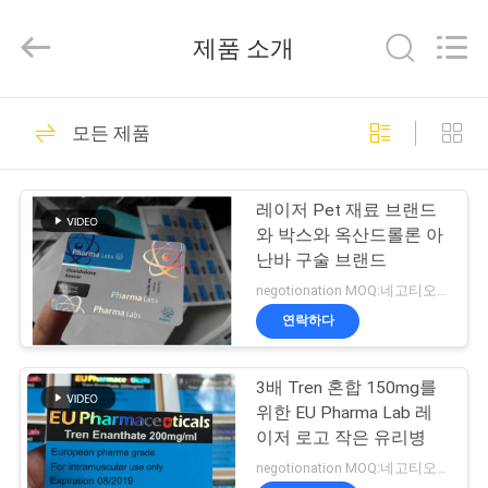
Copyright
©
2017
제품 소개
-
2025
Hjtc
(Xiamen)
집
302
Industry
Co.,
모든 제품
Ltd.
유리제 작은 유리병
All
Rights
Reserved.
제
상표
레이저 Pet 재료 브랜드
품
와 박스와 옥산드롤론 아
난바 구술 브랜드
negotionation MOQ:네고티오네이션
우
연락하다
254
리
3배 Tren 혼합 150mg를
에
약병 라벨
위한 EU Pharma Lab 레
대
이저 로고 작은 유리병
negotionation MOQ:네고티오네이션