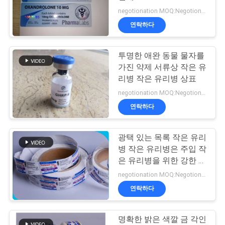
negotionation MOQ:Negotionation
연
연락하다
45
락
10ml 작은 유리병 상
투명한 애완 동물 물자를
주
가진 약제 서류상 작은 유
자
세
리병 작은 유리병 상표
negotionation MOQ:Negotionation
요
연락하다
뉴
광택 있는 목록 작은 유리
27
병 작은 유리병은 주입 작
스
안전 홀로그램 스티
은 유리병을 위한 강한 접
착성 정연한 모양을 레테
negotionation MOQ:Negotionation
커
르를 붙입니다
경
연락하다
우
명확한 밝은 색깔 금 각인