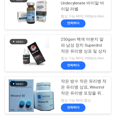
Undecylenate 바이알 바
이알 라벨
사
19
협상 가능 MOQ:1000pcs/design
이
연락하다
약제 포장 상자
트
250gsm 백색 마분지 알
맵
파 남성 장치 Superdrol
작은 유리병 상표 및 상자
PRIVACY
협상 가능 MOQ:1000pcs/design
연락하다
POLICY
41
작은 방수 작은 유리병 작
약 병 상표
은 유리병 상표, Winstrol
작은 유리병 포장을 위한
약 병 상표
협상 가능 MOQ:협상
연락하다