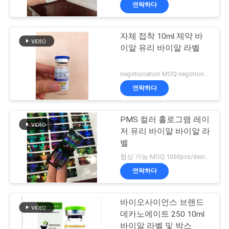
하
연락하다
여
자체 접착 10ml 제약 바
139
이알 유리 바이알 라벨
공
10mL 작은 유리병
장
negotionation MOQ:negotionation
상표
연락하다
여
행
PMS 컬러 홀로그램 레이
저 유리 바이알 바이알 라
벨
품
108
협상 가능 MOQ:1000pcs/design
주문 작은 유리병 상
질
연락하다
관
표
바이오사이언스 브랜드
리
데카노에이트 250 10ml
바이알 라벨 및 박스