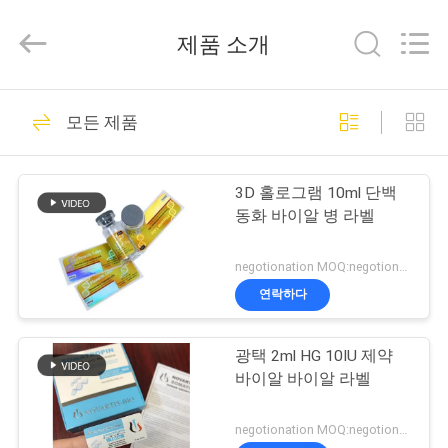
Copyright
©
2017
제품 소개
-
2025
Hjtc
(Xiamen)
집
301
Industry
Co.,
모든 제품
Ltd.
유리제 작은 유리병
All
Rights
Reserved.
제
상표
3D 홀로그램 10ml 단백
품
동화 바이알 병 라벨
negotionation MOQ:negotionation
우
연락하다
252
리
광택 2ml HG 10IU 제약
에
약병 라벨
바이알 바이알 라벨
대
negotionation MOQ:negotionation