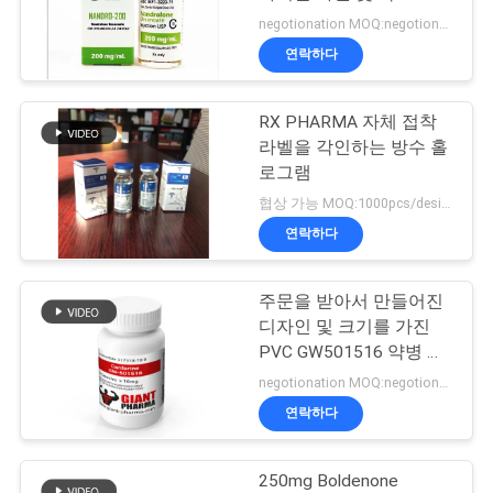
negotionation MOQ:negotionation
연
연락하다
45
락
10ml 작은 유리병 상
RX PHARMA 자체 접착
주
라벨을 각인하는 방수 홀
자
세
로그램
협상 가능 MOQ:1000pcs/design
요
연락하다
뉴
주문을 받아서 만들어진
27
디자인 및 크기를 가진
스
안전 홀로그램 스티
PVC GW501516 약병 상
표
negotionation MOQ:negotionation
커
경
연락하다
우
250mg Boldenone