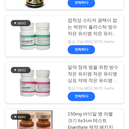
하
십시오
연락하다
여
접착성 스티커 광택이 없
139
는 박판이 플라스틱 방수
공
10mL 작은 유리병
작은 유리병 작은 유리병
에 의하여 레테르를 붙입
장
협상 가능 MOQ:50 PC /name
니다
상표
연락하다
여
행
알약 정제 병을 위한 방수
작은 유리병 작은 유리병
상표 약제 작은 유리병 상
품
111
표
협상 가능 MOQ:50 PC /name
주문 작은 유리병 상
질
연락하다
관
표
250mg 바이알 병 라벨
리
크기 6x3cm 테스트
Enanthate 제약 패키지