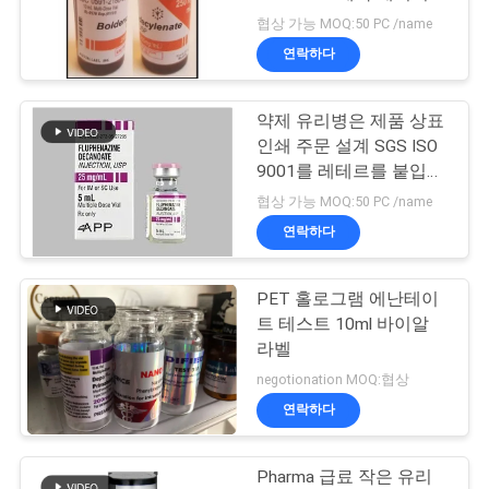
협상 가능 MOQ:50 PC /name
연
연락하다
45
락
10ml 작은 유리병 상
약제 유리병은 제품 상표
주
인쇄 주문 설계 SGS ISO
자
세
9001를 레테르를 붙입니
다
협상 가능 MOQ:50 PC /name
요
연락하다
뉴
PET 홀로그램 에난테이
27
트 테스트 10ml 바이알
스
안전 홀로그램 스티
라벨
negotionation MOQ:협상
커
경
연락하다
우
Pharma 급료 작은 유리