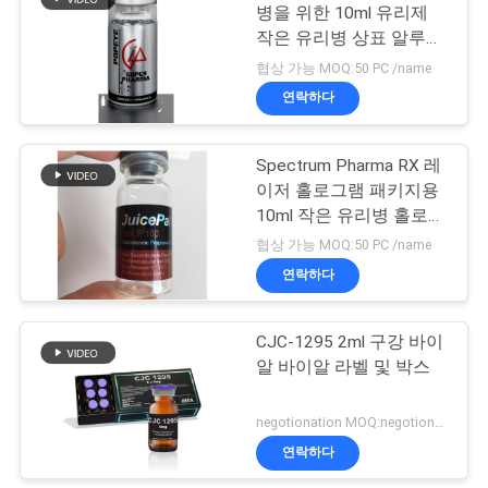
병을 위한 10ml 유리제
작은 유리병 상표 알루미
사
19
늄 호일 인쇄
협상 가능 MOQ:50 PC /name
이
연락하다
약제 포장 상자
트
Spectrum Pharma RX 레
맵
이저 홀로그램 패키지용
10ml 작은 유리병 홀로그
램 라벨
PRIVACY
협상 가능 MOQ:50 PC /name
연락하다
POLICY
42
CJC-1295 2ml 구강 바이
약 병 상표
알 바이알 라벨 및 박스
negotionation MOQ:negotionation
연락하다