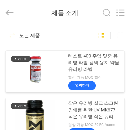
Copyright
©
2017
제품 소개
-
2025
Hjtc
(Xiamen)
집
301
Industry
Co.,
모든 제품
Ltd.
유리제 작은 유리병
All
Rights
Reserved.
제
상표
테스트 400 주입 맞춤 유
품
리병 라벨 광택 용지 약물
유리병 라벨
협상 가능 MOQ:협상
우
연락하다
253
리
작은 유리병 실크 스크린
에
약병 라벨
인쇄를 위한 UV MK677
대
작은 유리병 작은 유리병
상표 Pvc 물자를 더럽히
협상 가능 MOQ:50 PC /name