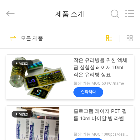
Copyright
©
2017
제품 소개
-
2025
Hjtc
(Xiamen)
집
301
Industry
Co.,
모든 제품
Ltd.
유리제 작은 유리병
All
Rights
Reserved.
제
상표
작은 유리병을 위한 액체
품
금 실험실 레이저 10ml
작은 유리병 상표
협상 가능 MOQ:50 PC /name
우
연락하다
253
리
홀로그램 레이저 PET 필
에
약병 라벨
름 10ml 바이알 병 라벨
대
협상 가능 MOQ:1000pcs/design