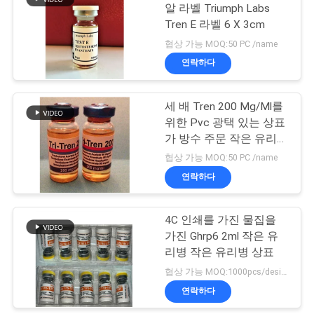
알 라벨 Triumph Labs
Tren E 라벨 6 X 3cm
사
19
협상 가능 MOQ:50 PC /name
이
연락하다
약제 포장 상자
트
세 배 Tren 200 Mg/Ml를
맵
위한 Pvc 광택 있는 상표
가 방수 주문 작은 유리병
에 의하여 레테르를 붙입
PRIVACY
협상 가능 MOQ:50 PC /name
니다
연락하다
POLICY
41
4C 인쇄를 가진 물집을
약 병 상표
가진 Ghrp6 2ml 작은 유
리병 작은 유리병 상표
협상 가능 MOQ:1000pcs/design
연락하다