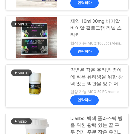
하
연락하다
여
제약 10ml 30mg 바이알
139
바이알 홀로그램 라벨 스
공
10mL 작은 유리병
티커
장
협상 가능 MOQ:1000pcs/design
상표
연락하다
여
행
약병은 작은 유리병 종이
에 작은 유리병을 위한 광
택 있는 박판을 방수 처리
품
109
합니다
협상 가능 MOQ:50 PC /name
주문 작은 유리병 상
질
연락하다
관
표
Dianbol 백색 플라스틱 병
리
을 위한 광택 있는 끝 구
두 정제 주문 작은 유리병