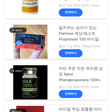
상표
협상 가능 MOQ:50 PC /name
연
연락하다
45
락
10ml 작은 유리병 상
일치하는 상자가 있는
주
Pantone 색상 테스트
자
세
Propionate 100 바이알
바이알 라벨
협상 가능 MOQ:1000pcs/design
요
연락하다
뉴
까만 주문 작은 유리병 상
27
표 Nand
스
안전 홀로그램 스티
Phenylpropionate 100mg
광택 있는 끝
협상 가능 MOQ:50 PC /name
커
경
연락하다
우
바이알 주입 맞춤형 바이